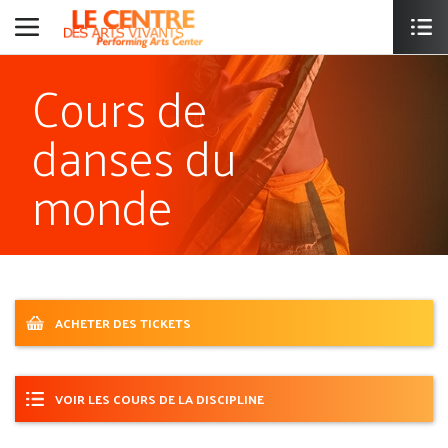
Cours de
danses du
monde
ACHETER DES TICKETS
VOIR LES COURS DE LA DISCIPLINE