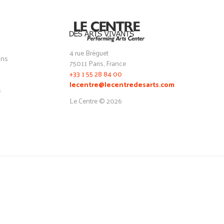
4 rue Bréguet
ons
75011 Paris, France
+33 1 55 28 84 00
lecentre@lecentredesarts.com
s
Le Centre © 2026