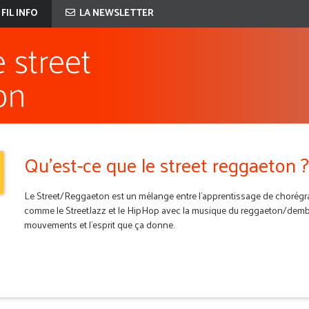
 FIL INFO
LA NEWSLETTER
 street
on
Qu'est-ce que le street reggaeton ?
Le Street/Reggaeton est un mélange entre l’apprentissage de chorég
comme le StreetJazz et le HipHop avec la musique du reggaeton/dembow
mouvements et l’esprit que ça donne.