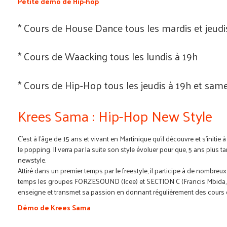
Petite démo de Hip-hop
* Cours de House Dance tous les mardis et jeudi
* Cours de Waacking tous les lundis à 19h
* Cours de Hip-Hop tous les jeudis à 19h et sam
Krees Sama : Hip-Hop New Style
C'est à l'âge de 15 ans et vivant en Martinique qu'il découvre et s'initie 
le popping. Il verra par la suite son style évoluer pour que, 5 ans plus ta
newstyle.
Attiré dans un premier temps par le freestyle, il participe à de nombreux 
temps les groupes FORZESOUND (Icee) et SECTION C (Francis Mbida, Pau
enseigne et transmet sa passion en donnant régulièrement des cours 
Démo de Krees Sama