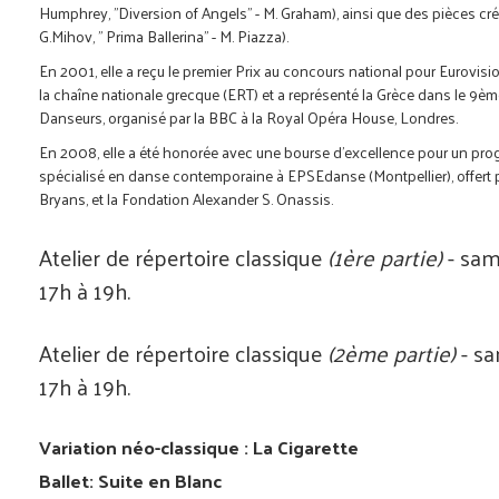
Humphrey, "Diversion of Angels" - M. Graham), ainsi que des pièces cré
G.Mihov, " Prima Ballerina" - M. Piazza).
En 2001, elle a reçu le premier Prix au concours national pour Eurovis
la chaîne nationale grecque (ERT) et a représenté la Grèce dans le 9è
Danseurs, organisé par la BBC à la Royal Opéra House, Londres.
En 2008, elle a été honorée avec une bourse d'excellence pour un pr
spécialisé en danse contemporaine à EPSEdanse (Montpellier), offert p
Bryans, et la Fondation Alexander S. Onassis.
Atelier de répertoire classique
(1ère partie)
- sam
17h à 19h.
Atelier de répertoire classique
(2ème partie)
- sa
17h à 19h.
Variation néo-classique : La Cigarette
Ballet: Suite en Blanc