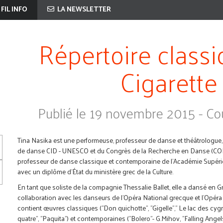
 FIL INFO
LA NEWSLETTER
Répertoire classi
Cigarette
Publié le 19 novembre 2015 - Cou
Tina Nasika est une performeuse, professeur de danse et théâtrologue
de danse CID - UNESCO et du Congrès de la Recherche en Danse (CORD
professeur de danse classique et contemporaine de l'Académie Supéri
avec un diplôme d'État du ministère grec de la Culture.
En tant que soliste de la compagnie Thessalie Ballet, elle a dansé en Gr
collaboration avec les danseurs de l'Opéra National grecque et l'Opéra 
contient œuvres classiques ("Don quichotte", "Gigelle"," Le lac des cygn
quatre", "Paquita") et contemporaines ("Bolero"- G.Mihov, "Falling Angels"