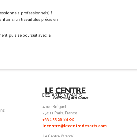
fessionnels, professionnels) à
nt ainsi un travail plus précis en
nt, puis se poursuit avec la
4 rue Bréguet
ons
75011 Paris, France
+33 1 55 28 84 00
lecentre@lecentredesarts.com
s
Le Centre © 2026