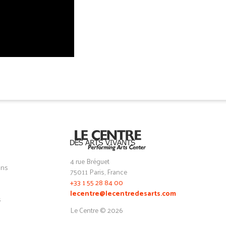
4 rue Bréguet
ons
75011 Paris, France
+33 1 55 28 84 00
lecentre@lecentredesarts.com
s
Le Centre © 2026