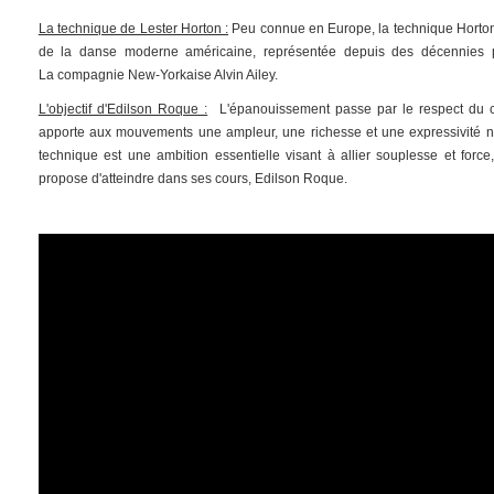
La technique de Lester Horton :
Peu connue en Europe, la technique Horton 
de la danse moderne américaine, représentée depuis des décennies 
La compagnie New-Yorkaise Alvin Ailey.
L'objectif d'Edilson Roque :
L'épanouissement passe par le respect du c
apporte aux mouvements une ampleur, une richesse et une expressivité nou
technique est une ambition essentielle visant à allier souplesse et forc
propose d'atteindre dans ses cours, Edilson Roque.