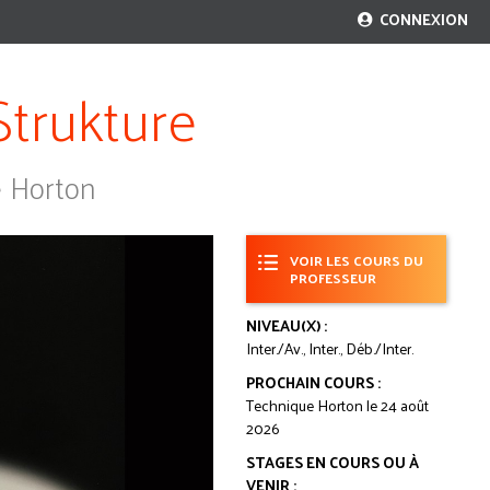
CONNEXION
Strukture
e Horton
VOIR LES COURS DU
PROFESSEUR
NIVEAU(X) :
Inter./Av., Inter., Déb./Inter.
PROCHAIN COURS :
Technique Horton le 24 août
2026
STAGES EN COURS OU À
VENIR :