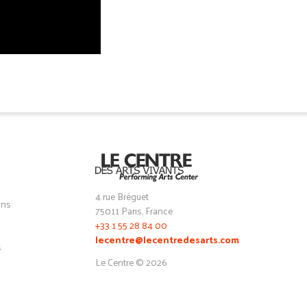
4 rue Bréguet
ons
75011 Paris, France
+33 1 55 28 84 00
lecentre@lecentredesarts.com
s
Le Centre © 2026