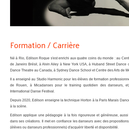
Formation / Carrière
Né à Rio, Edilson Roque s'est enrichi aux quatre coins du monde : au Cen
de Janeiro Brésil, à Alvin Ailey à New York USA, à Huband Street Danc
Dance Theatre au Canada, à Sydney Dance School et Centre des Arts de Me
Il a enseigné au Studio Harmonic pour les élèves de formation professio
de Rouen, à Micadanses pour le training quotidien des danseurs, et,
International Danse Festival.
Depuis 2020, Edilson enseigne la technique Horton à la Paris Marais Danc
à la scène.
Edilson applique une pédagogie à la fois rigoureuse et généreuse, aus
dans ses créations. Il met en confiance les danseurs avec des proposition
(élèves ou danseurs professionnels) d'acquérir liberté et disponibilité.