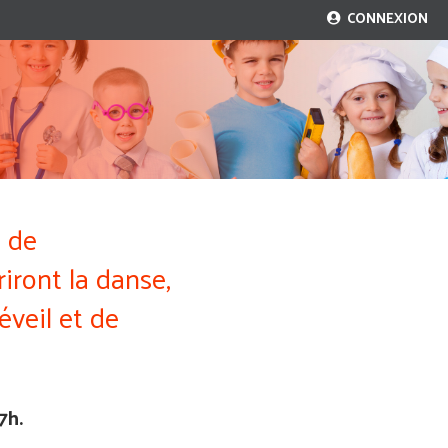
CONNEXION
e de
iront la danse,
éveil et de
7h.