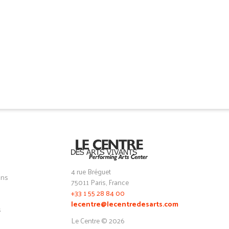
4 rue Bréguet
ons
75011 Paris, France
+33 1 55 28 84 00
lecentre@lecentredesarts.com
s
Le Centre © 2026