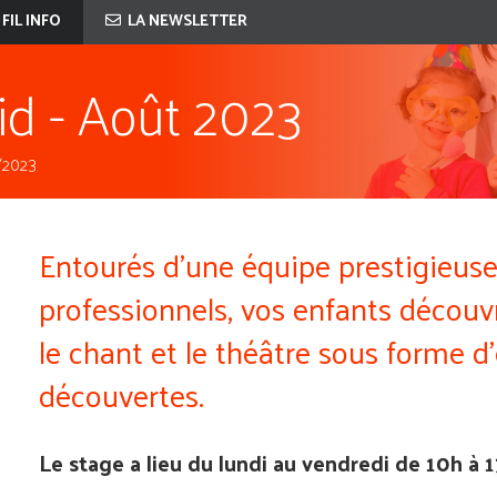
 FIL INFO
LA NEWSLETTER
id - Août 2023
/2023
Entourés d'une équipe prestigieus
professionnels, vos enfants découvr
le chant et le théâtre sous forme d'
découvertes.
Le stage a lieu du lundi au vendredi de 10h à 1