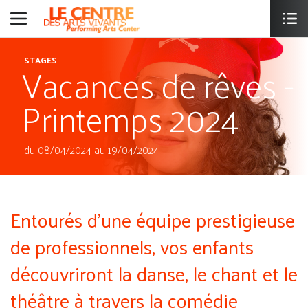
Vacances de rêves -
STAGES
Printemps 2024
du 08/04/2024 au 19/04/2024
Entourés d'une équipe prestigieuse
de professionnels, vos enfants
découvriront la danse, le chant et le
théâtre à travers la comédie