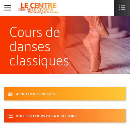
Cours de
danses
classiques
ACHETER DES TICKETS
VOIR LES COURS DE LA DISCIPLINE